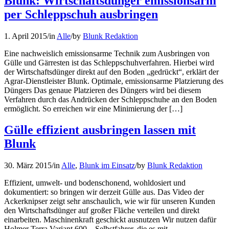
Blunk: Wirtschaftsdünger emissionsarm
per Schleppschuh ausbringen
1. April 2015
/
in
Alle
/
by
Blunk Redaktion
Eine nachweislich emissionsarme Technik zum Ausbringen von
Gülle und Gärresten ist das Schleppschuhverfahren. Hierbei wird
der Wirtschaftsdünger direkt auf den Boden „gedrückt“, erklärt der
Agrar-Dienstleister Blunk. Optimale, emissionsarme Platzierung des
Düngers Das genaue Platzieren des Düngers wird bei diesem
Verfahren durch das Andrücken der Schleppschuhe an den Boden
ermöglicht. So erreichen wir eine Minimierung der […]
Gülle effizient ausbringen lassen mit
Blunk
30. März 2015
/
in
Alle
,
Blunk im Einsatz
/
by
Blunk Redaktion
Effizient, umwelt- und bodenschonend, wohldosiert und
dokumentiert: so bringen wir derzeit Gülle aus. Das Video der
Ackerknipser zeigt sehr anschaulich, wie wir für unseren Kunden
den Wirtschaftsdünger auf großer Fläche verteilen und direkt
einarbeiten. Maschinenkraft geschickt ausnutzen Wir nutzen dafür
Holmer Terra Variant 600 – Selbstfahrer, die es mit