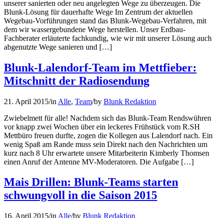
unserer sanierten oder neu angelegten Wege zu überzeugen. Die
Blunk-Lösung für dauerhafte Wege Im Zentrum der aktuellen
Wegebau-Vorführungen stand das Blunk-Wegebau-Verfahren, mit
dem wir wassergebundene Wege herstellen. Unser Erdbau-
Fachberater erläuterte fachkundig, wie wir mit unserer Lösung auch
abgenutzte Wege sanieren und […]
Blunk-Lalendorf-Team im Mettfieber:
Mitschnitt der Radiosendung
21. April 2015
/
in
Alle
,
Team
/
by
Blunk Redaktion
Zwiebelmett für alle! Nachdem sich das Blunk-Team Rendswühren
vor knapp zwei Wochen über ein leckeres Frühstück vom R.SH
Mettbüro freuen durfte, zogen die Kollegen aus Lalendorf nach. Ein
wenig Spaß am Rande muss sein Direkt nach den Nachrichten um
kurz nach 8 Uhr erwartete unsere Mitarbeiterin Kimberly Thomsen
einen Anruf der Antenne MV-Moderatoren. Die Aufgabe […]
Mais Drillen: Blunk-Teams starten
schwungvoll in die Saison 2015
16. April 2015
/
in
Alle
/
by
Blunk Redaktion