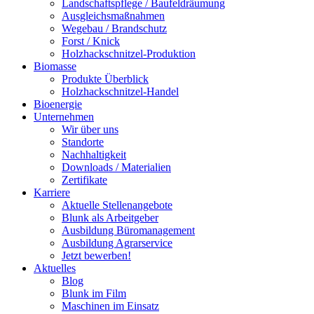
Landschaftspflege / Baufeldräumung
Ausgleichsmaßnahmen
Wegebau / Brandschutz
Forst / Knick
Holzhackschnitzel-Produktion
Biomasse
Produkte Überblick
Holzhackschnitzel-Handel
Bioenergie
Unternehmen
Wir über uns
Standorte
Nachhaltigkeit
Downloads / Materialien
Zertifikate
Karriere
Aktuelle Stellenangebote
Blunk als Arbeitgeber
Ausbildung Büromanagement
Ausbildung Agrarservice
Jetzt bewerben!
Aktuelles
Blog
Blunk im Film
Maschinen im Einsatz