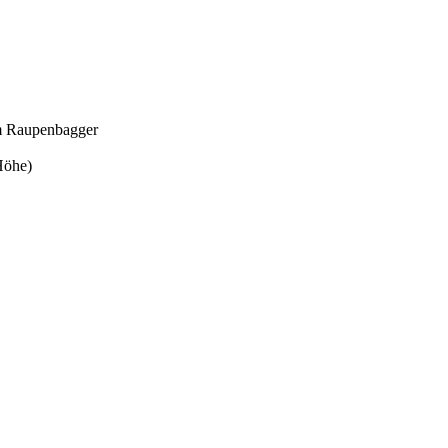
am Raupenbagger
Höhe)