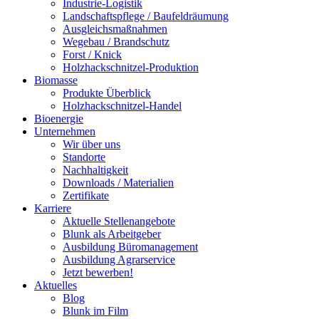
Industrie-Logistik
Landschaftspflege / Baufeldräumung
Ausgleichsmaßnahmen
Wegebau / Brandschutz
Forst / Knick
Holzhackschnitzel-Produktion
Biomasse
Produkte Überblick
Holzhackschnitzel-Handel
Bioenergie
Unternehmen
Wir über uns
Standorte
Nachhaltigkeit
Downloads / Materialien
Zertifikate
Karriere
Aktuelle Stellenangebote
Blunk als Arbeitgeber
Ausbildung Büromanagement
Ausbildung Agrarservice
Jetzt bewerben!
Aktuelles
Blog
Blunk im Film