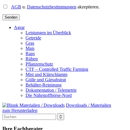
AGB
u.
Datenschutzbestimmungen
akzeptieren.
Agrar
Leistungen im Überblick
Getreide
Gras
Mais
Raps
Rüben
Pflanzenschutz
CTF – Controlled Traffic Farming
Mist und Klärschlamm
Gülle und Gärsubstrat
Behälter-Reinigung
Dokumentation / Telemetrie
Die Nährstoffbörse-Nord
Downloads / Materialien
zum Herunterladen
Suche

nach
Inhalten
Ihre Fachberater