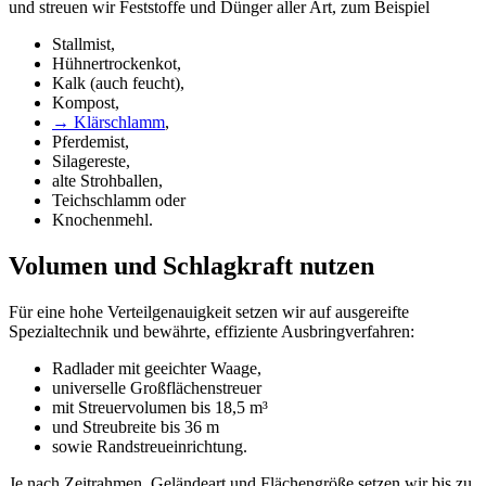
und streuen wir Feststoffe und Dünger aller Art, zum Beispiel
Stallmist,
Hühnertrockenkot,
Kalk (auch feucht),
Kompost,
→ Klärschlamm
,
Pferdemist,
Silagereste,
alte Strohballen,
Teichschlamm oder
Knochenmehl.
Volumen und Schlagkraft nutzen
Für eine hohe Verteilgenauigkeit setzen wir auf ausgereifte
Spezialtechnik und bewährte, effiziente Ausbringverfahren:
Radlader mit geeichter Waage,
universelle Großflächenstreuer
mit Streuervolumen bis 18,5 m³
und Streubreite bis 36 m
sowie Randstreueinrichtung.
Je nach Zeitrahmen, Geländeart und Flächengröße setzen wir bis zu