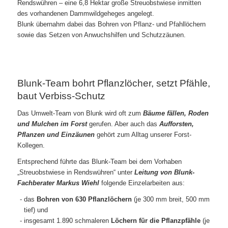
Rendswühren – eine 6,8 Hektar große Streuobstwiese inmitten
des vorhandenen Dammwildgeheges angelegt.
Blunk übernahm dabei das Bohren von Pflanz- und Pfahllöchern
sowie das Setzen von Anwuchshilfen und Schutzzäunen.
Blunk-Team bohrt Pflanzlöcher, setzt Pfähle,
baut Verbiss-Schutz
Das Umwelt-Team von Blunk wird oft zum
Bäume fällen, Roden
und Mulchen im Forst
gerufen. Aber auch das
Aufforsten,
Pflanzen und Einzäunen
gehört zum Alltag unserer Forst-
Kollegen.
Entsprechend führte das Blunk-Team bei dem Vorhaben
„Streuobstwiese in Rendswühren“ unter
Leitung von Blunk-
Fachberater Markus Wiehl
folgende Einzelarbeiten aus:
das
Bohren von 630 Pflanzlöchern
(je 300 mm breit, 500 mm
tief) und
insgesamt 1.890 schmaleren
Löchern für die Pflanzpfähle
(je