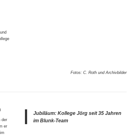
 und
ollege
Fotos: C. Roth und Archivbilder
n
Jubiläum: Kollege Jörg seit 35 Jahren
 der
im Blunk-Team
m er
 im