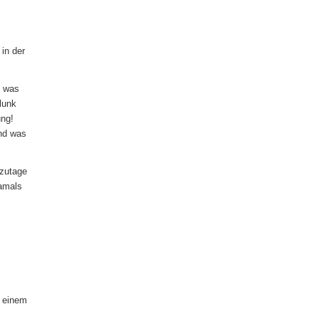
in der
, was
Blunk
ung!
nd was
tzutage
damals
t einem
.