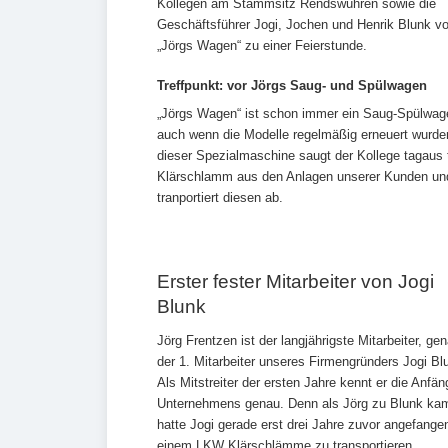
Kollegen am Stammsitz Rendswühren sowie die
Geschäftsführer Jogi, Jochen und Henrik Blunk vo
„Jörgs Wagen“ zu einer Feierstunde.
Treffpunkt: vor Jörgs Saug- und Spülwagen
„Jörgs Wagen“ ist schon immer ein Saug-Spülwag
auch wenn die Modelle regelmäßig erneuert wurde
dieser Spezialmaschine saugt der Kollege tagaus 
Klärschlamm aus den Anlagen unserer Kunden un
tranportiert diesen ab.
Erster fester Mitarbeiter von Jogi
Blunk
Jörg Frentzen ist der langjährigste Mitarbeiter, gen
der 1. Mitarbeiter unseres Firmengründers Jogi Bl
Als Mitstreiter der ersten Jahre kennt er die Anfä
Unternehmens genau. Denn als Jörg zu Blunk ka
hatte Jogi gerade erst drei Jahre zuvor angefangen
einem LKW Klärschlämme zu transportieren.