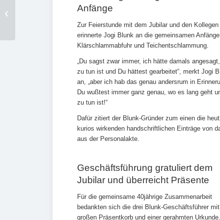
Anfänge
Flachgrubberns:
Nachhaltigkeit und
Zur Feierstunde mit dem Jubilar und den Kollegen
Effizienz
erinnerte Jogi Blunk an die gemeinsamen Anfänge 
Klärschlammabfuhr und Teichentschlammung.
„Du sagst zwar immer, ich hätte damals angesagt
zu tun ist und Du hättest gearbeitet“, merkt Jogi 
an, „aber ich hab das genau andersrum in Erinner
Du wußtest immer ganz genau, wo es lang geht u
zu tun ist!“
Dafür zitiert der Blunk-Gründer zum einen die heu
kurios wirkenden handschriftlichen Einträge von 
aus der Personalakte.
Geschäftsführung gratuliert dem
Jubilar und überreicht Präsente
Für die gemeinsame 40jährige Zusammenarbeit
bedankten sich die drei Blunk-Geschäftsführer mi
großen Präsentkorb und einer gerahmten Urkunde