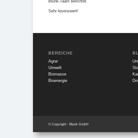
Blunk-Taam berichtet.
Sehr lesenswert!
BEREICHE
B
Agrar
Un
Umwelt
St
Biomasse
Kar
Bioenergie
Dow
© Copyright - Blunk GmbH