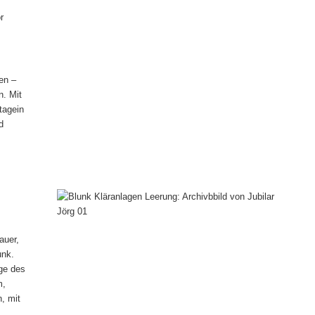
r
en –
n. Mit
tagein
d
auer,
unk.
nge des
m,
, mit