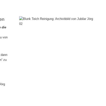
zen
e die
u von
 dann
n“ zu