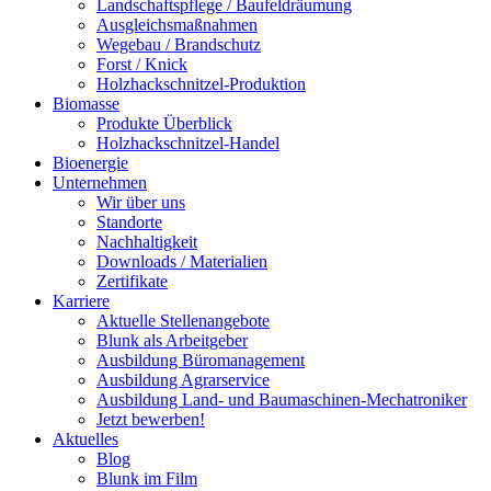
Landschaftspflege / Baufeldräumung
Ausgleichsmaßnahmen
Wegebau / Brandschutz
Forst / Knick
Holzhackschnitzel-Produktion
Biomasse
Produkte Überblick
Holzhackschnitzel-Handel
Bioenergie
Unternehmen
Wir über uns
Standorte
Nachhaltigkeit
Downloads / Materialien
Zertifikate
Karriere
Aktuelle Stellenangebote
Blunk als Arbeitgeber
Ausbildung Büromanagement
Ausbildung Agrarservice
Ausbildung Land- und Baumaschinen-Mechatroniker
Jetzt bewerben!
Aktuelles
Blog
Blunk im Film