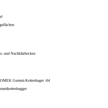
ngsflächen
gs- und Nachklärbecken
ummikettenbagger