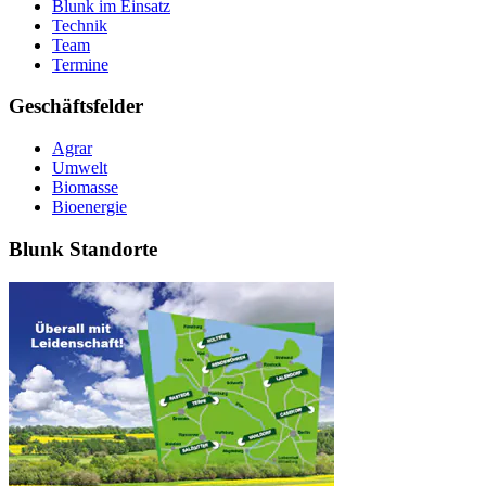
Blunk im Einsatz
Technik
Team
Termine
Geschäftsfelder
Agrar
Umwelt
Biomasse
Bioenergie
Blunk Standorte